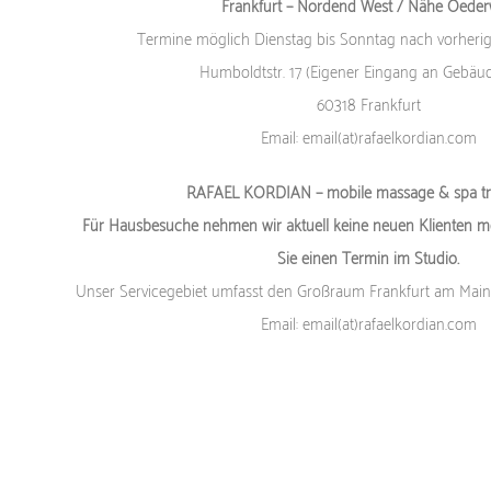
Frankfurt – Nordend West / Nähe Oede
Termine möglich Dienstag bis Sonntag nach vorheri
Humboldtstr. 17 (Eigener Eingang an Gebäu
60318 Frankfurt
Email: email(at)rafaelkordian.com
RAFAEL KORDIAN – mobile massage & spa tr
Für Hausbesuche nehmen wir aktuell keine neuen Klienten meh
Sie einen Termin im Studio.
Unser Servicegebiet umfasst den Großraum Frankfurt am Main,
Email: email(at)rafaelkordian.com