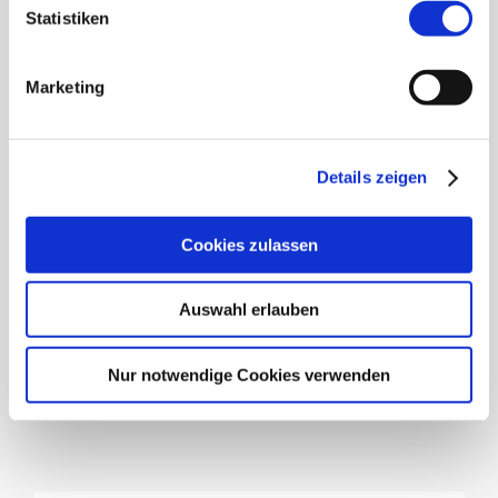
Statistiken
FACIAL REJUVENATION
Marketing
& LIFTING
Details zeigen
Cookies zulassen
Entdecken Sie diese natürliche, holistische, nicht-
Auswahl erlauben
invasive Form der Gesichtsverjüngung & -
straffung.
Nur notwendige Cookies verwenden